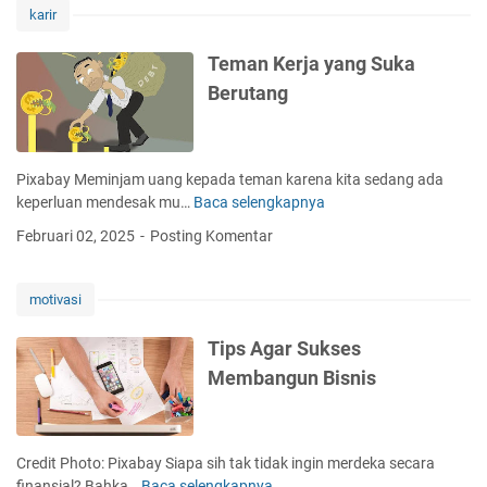
karir
Berikan
Pelayanan
Teman Kerja yang Suka
Kesehatan
Bagi
Berutang
ODGJ
Pixabay Meminjam uang kepada teman karena kita sedang ada
keperluan mendesak mu…
Baca selengkapnya
T
e
Februari 02, 2025
Posting Komentar
m
a
n
motivasi
K
e
Tips Agar Sukses
r
Membangun Bisnis
j
a
y
a
Credit Photo: Pixabay Siapa sih tak tidak ingin merdeka secara
n
finansial? Bahka…
Baca selengkapnya