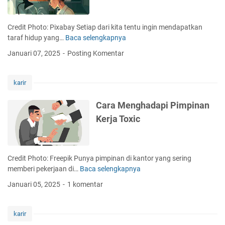
y
n
a
B
n
Credit Photo: Pixabay Setiap dari kita tentu ingin mendapatkan
i
g
taraf hidup yang…
Baca selengkapnya
T
s
B
i
n
Januari 07, 2025
Posting Komentar
i
p
i
s
s
s
a
M
karir
D
e
i
n
Cara Menghadapi Pimpinan
p
g
Kerja Toxic
i
a
l
t
i
u
h
r
Credit Photo: Freepik Punya pimpinan di kantor yang sering
O
W
memberi pekerjaan di…
Baca selengkapnya
C
l
a
a
e
Januari 05, 2025
1 komentar
k
r
h
t
a
B
u
M
l
karir
B
e
o