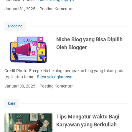
T
g
i
Januari 31, 2025
Posting Komentar
S
p
u
s
k
A
Blogging
a
g
B
a
Niche Blog yang Bisa Dipilih
e
r
Oleh Blogger
r
S
u
u
t
k
a
s
Credit Photo: Freepik Niche blog merupakan blog yang fokus pada
n
e
topik atau tema…
Baca selengkapnya
N
g
s
i
Januari 30, 2025
Posting Komentar
M
c
e
h
m
e
karir
b
B
a
l
Tips Mengatur Waktu Bagi
n
o
Karyawan yang Berkuliah
g
g
u